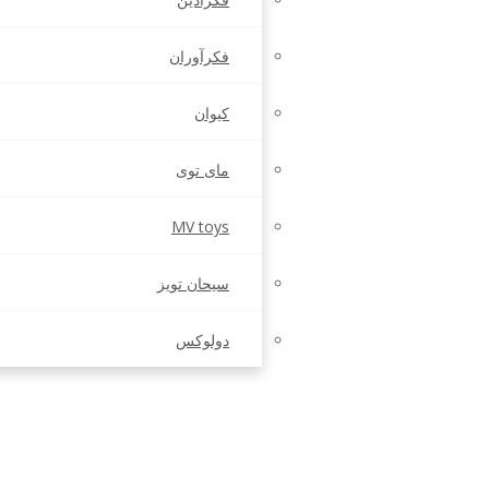
فکرآوران
کیوان
مای توی
MV toys
سیحان تویز
دولوکس