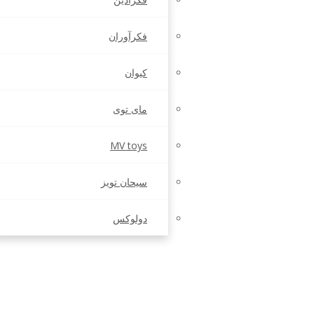
فکرآوران
کیوان
مای توی
MV toys
سیحان تویز
دولوکس