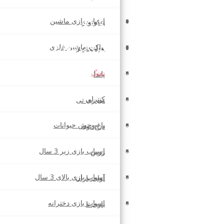
درباره ما
اسباب بازی ماشین
نیکوتویز
ماکت ماشین فلزی
پیگیری مرسولات
هولی تویز
تفنگ
پاندا
کنترلی
تی ری تی
باغ وحش حیوانات
درج توی
اسباب بازی زیر 3 سال
زرین
اسباب بازی بالای 3 سال
آوای باران
اسباب بازی دخترانه
بازی تا