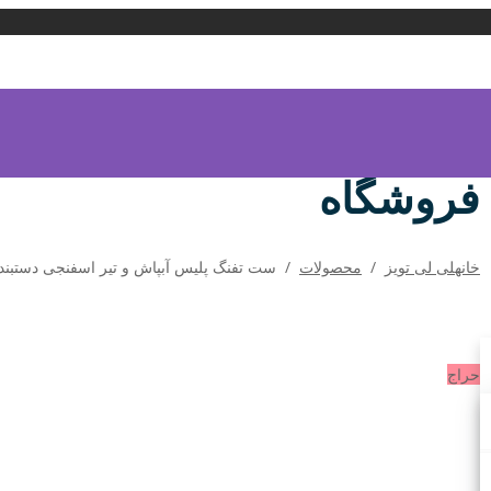
فروشگاه
خانه
لی لی تویز
/
محصولات
/
ست تفنگ پلیس آبپاش و تیر اسفنجی دستبند دار 34
حراج