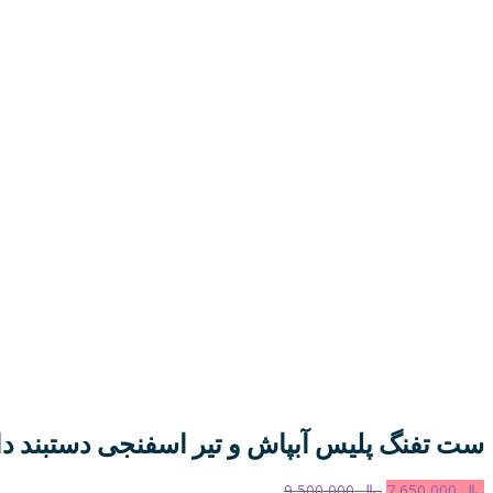
ست تفنگ پلیس آبپاش و تیر اسفنجی دستبند دار 8/34
ریال
7,650,000
ریال
9,500,000