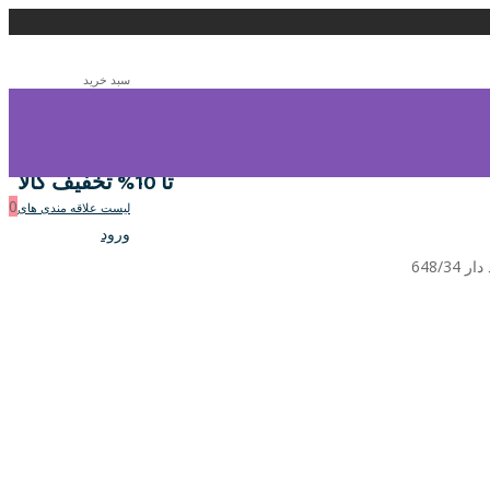
سبد خرید
0
سبد خرید
تا 10% تخفیف کالا
0
لیست علاقه مندی های
ورود
648/