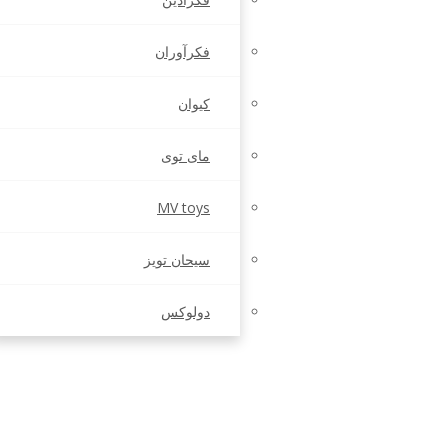
فکرآوران
کیوان
مای توی
MV toys
سیحان تویز
دولوکس