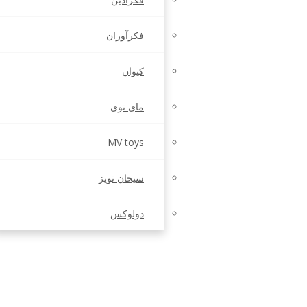
فکرآوران
کیوان
مای توی
MV toys
سیحان تویز
دولوکس