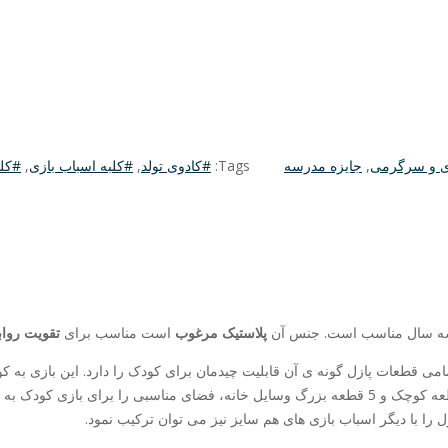
ی و سرگرمی
,
جایزه مدرسه
Tags:
#کادوی تولد
,
#کلبه اسباب بازی
,
#کلب
ای سه سال مناسب است. جنس آن
پلاستیک مرغوب
است مناسب برای
تقویت روا
ان در 3 طبقه با نمای آجری است که تمامی قطعات پازل گونه ی آن قابلیت چیدمان برای کودک را د
بپردازد و مکان مناسب هر وسیله را بشناسد. خانه شادی با به کارگیری 40 قطعه کوچک و 5 قطعه بزرگ و
ل را با دیگر اسباب بازی های هم سایز نیز می توان ترکیب نمود.