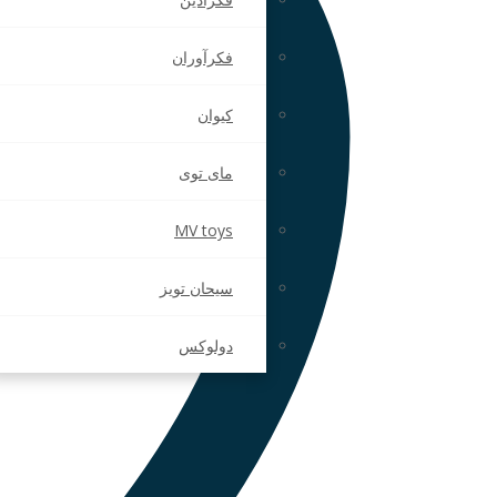
فکرآوران
کیوان
مای توی
MV toys
سیحان تویز
دولوکس