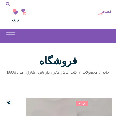
۰
۰
ورود
فروشگاه
خانه
/
محصولات
/
کلت آبپاش مخزن دار باتری شارژی مدل J8898
حراج