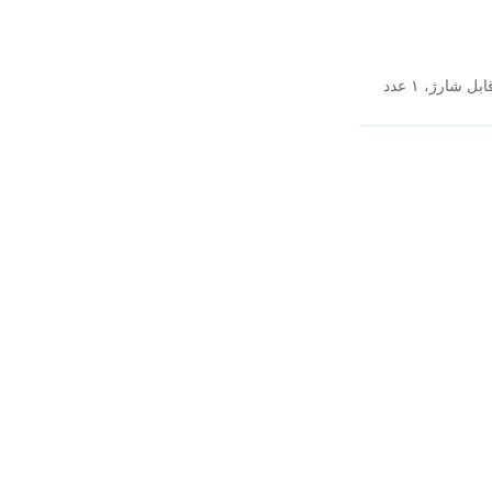
اقلام همراه : ۱عدد مخزن آب ۸۰۰ میلی لیتری، ۱ عدد باتری قابل شارژ، ۱ عدد