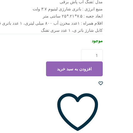
مدل :تفنگ آب پاش برقی
منبع انرژی : باتری شارژی لیتیوم ۳.۷ ولت
ابعاد جعبه : ۷.۵*۲۱.*۲۵ سانتی متر
کابل شارژ باتر ی، ۱ عدد سری تفنگ
موجود
کلت
آبپاش
مخزن
افزودن به سبد خرید
دار
باتری
شارژی
مدل
J8896
عدد