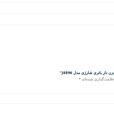
ار باتری شارژی مدل J8896”
لامت‌گذاری شده‌اند
*