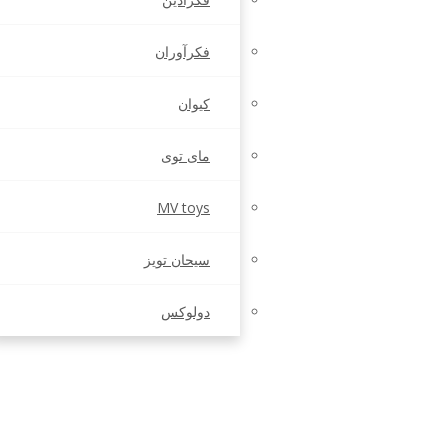
فکرآوران
کیوان
مای توی
MV toys
سیحان تویز
دولوکس