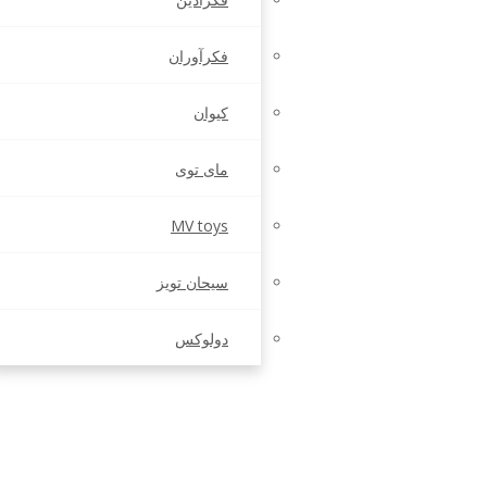
فکرآوران
کیوان
مای توی
MV toys
سیحان تویز
دولوکس