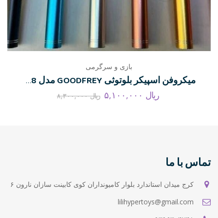
بازی و سرگرمی
میکروفن اسپیکر بلوتوثی GOODFREY مدل WS-858 شارژی
ریال
۵,۱۰۰,۰۰۰
ریال
۸,۳۰۰,۰۰۰
تماس با ما
کرج میدان استاندارد بلوار کامیونداران کوی کابینت سازان نارون ۶
lilihypertoys@gmail.com