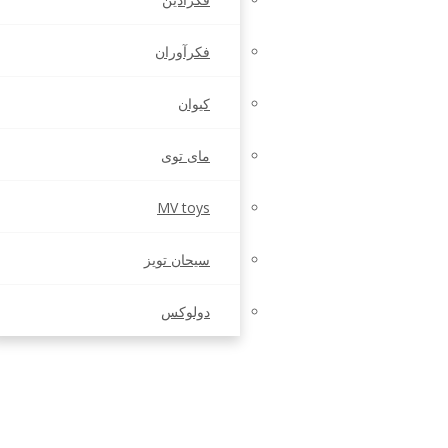
فکرآوران
کیوان
مای توی
MV toys
سیحان تویز
دولوکس