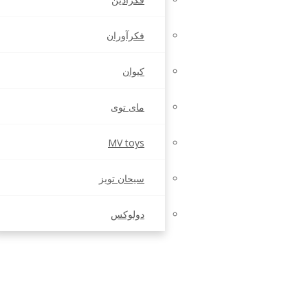
فکرآوران
کیوان
مای توی
MV toys
سیحان تویز
دولوکس