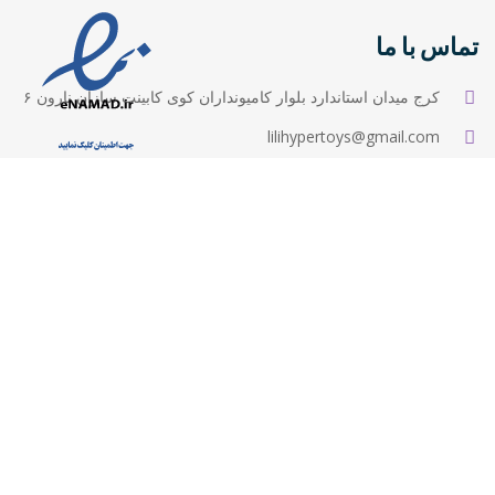
تماس با ما
کرج میدان استاندارد بلوار کامیونداران کوی کابینت سازان نارون ۶
lilihypertoys@gmail.com
۰۹۳۹۶۳۰۴۷۴۸
۰۹۳۷۵۱۹۸۶۶۷
۱۰ صبح تا ۹ شب
Select at least 2 products