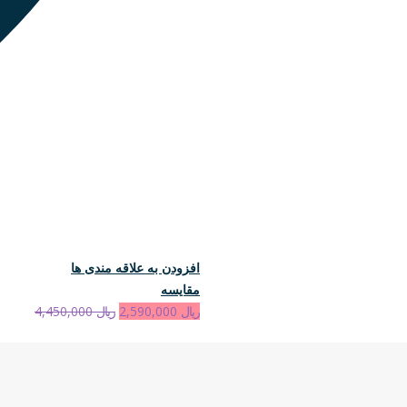
افزودن به علاقه مندی ها
مقایسه
ریال
2,590,000
ریال
4,450,000