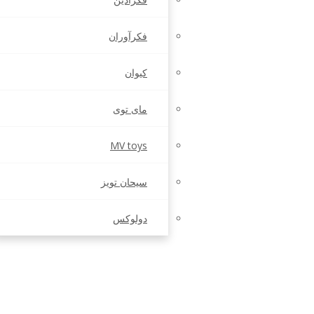
فکرآوران
کیوان
مای توی
MV toys
سیحان تویز
دولوکس