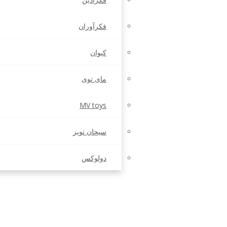
فکرآوران
کیوان
مای توی
MV toys
سیحان تویز
دولوکس