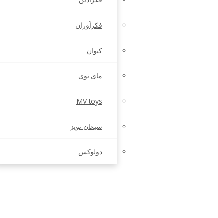
فکرآوران
کیوان
مای توی
MV toys
سیحان تویز
دولوکس