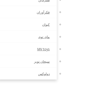
فکرآوران
کیوان
مای توی
MV toys
سیحان تویز
دولوکس