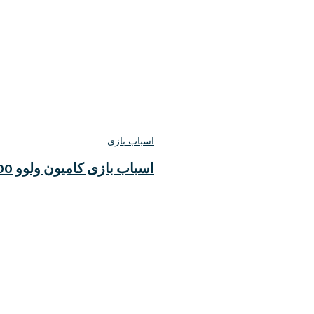
اسباب بازی
اسباب بازی کامیون ولوو FH500 (تریلی کانتینر) بزرگ مای توی