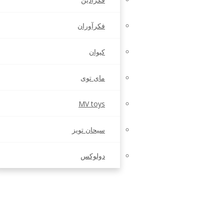
فکرآوران
کیوان
مای توی
MV toys
سیحان تویز
دولوکس