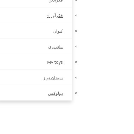
فکرآوران
کیوان
مای توی
MV toys
سیحان تویز
دولوکس