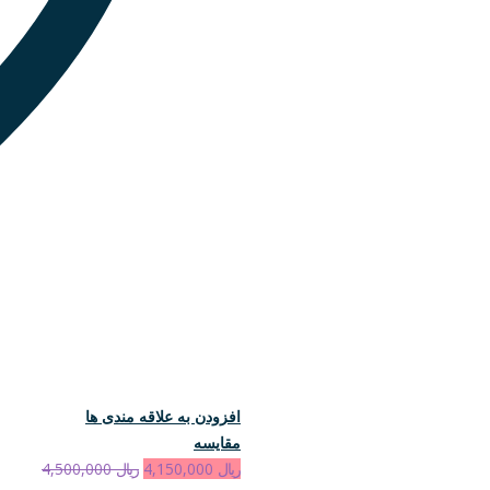
افزودن به علاقه مندی ها
مقایسه
ریال
4,150,000
ریال
4,500,000