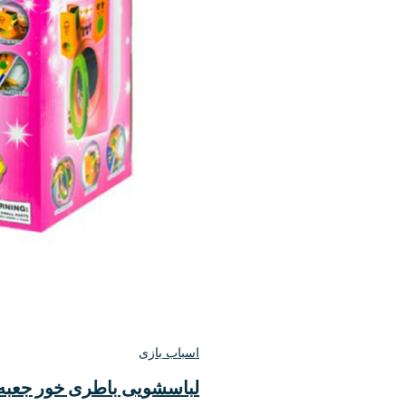
اسباب بازی
لباسشویی باطری خور جعبه 