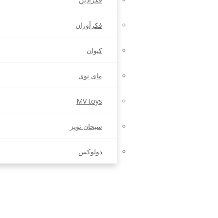
فکرآوران
کیوان
مای توی
MV toys
سیحان تویز
دولوکس