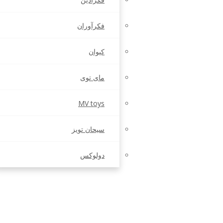
فکرآوران
کیوان
مای توی
MV toys
سیحان تویز
دولوکس