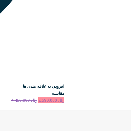
افزودن به علاقه مندی ها
مقایسه
ریال
2,590,000
ریال
4,450,000